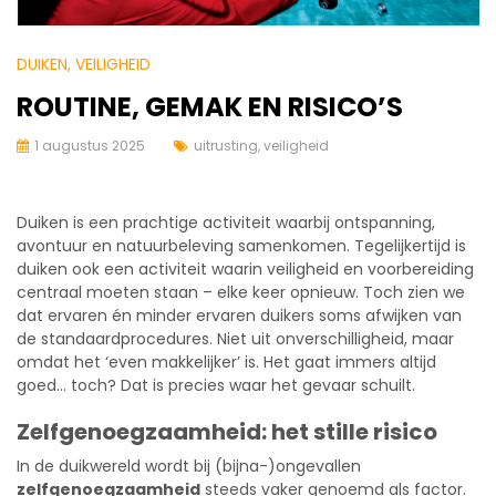
DUIKEN
, VEILIGHEID
ROUTINE, GEMAK EN RISICO’S
1 augustus 2025
uitrusting
,
veiligheid
Duiken is een prachtige activiteit waarbij ontspanning,
avontuur en natuurbeleving samenkomen. Tegelijkertijd is
duiken ook een activiteit waarin veiligheid en voorbereiding
centraal moeten staan – elke keer opnieuw. Toch zien we
dat ervaren én minder ervaren duikers soms afwijken van
de standaardprocedures. Niet uit onverschilligheid, maar
omdat het ‘even makkelijker’ is. Het gaat immers altijd
goed… toch? Dat is precies waar het gevaar schuilt.
Zelfgenoegzaamheid: het stille risico
In de duikwereld wordt bij (bijna-)ongevallen
zelfgenoegzaamheid
steeds vaker genoemd als factor.