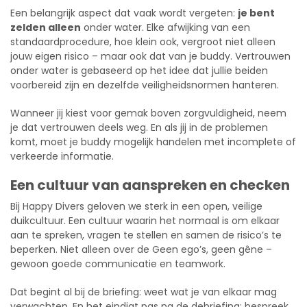
Een belangrijk aspect dat vaak wordt vergeten:
je bent
zelden alleen
onder water. Elke afwijking van een
standaardprocedure, hoe klein ook, vergroot niet alleen
jouw eigen risico – maar ook dat van je buddy. Vertrouwen
onder water is gebaseerd op het idee dat jullie beiden
voorbereid zijn en dezelfde veiligheidsnormen hanteren.
Wanneer jij kiest voor gemak boven zorgvuldigheid, neem
je dat vertrouwen deels weg. En als jij in de problemen
komt, moet je buddy mogelijk handelen met incomplete of
verkeerde informatie.
Een cultuur van aanspreken en checken
Bij Happy Divers geloven we sterk in een open, veilige
duikcultuur. Een cultuur waarin het normaal is om elkaar
aan te spreken, vragen te stellen en samen de risico’s te
beperken. Niet alleen over de Geen ego’s, geen gêne –
gewoon goede communicatie en teamwork.
Dat begint al bij de briefing: weet wat je van elkaar mag
verwachten. En het eindigt pas na de debriefing: bespreek