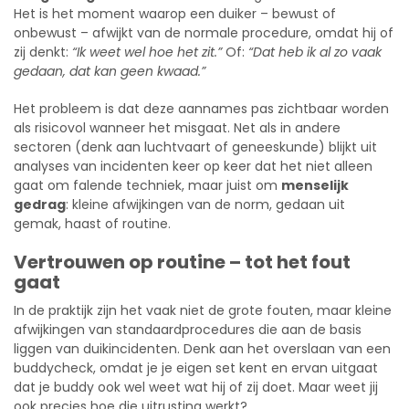
Het is het moment waarop een duiker – bewust of
onbewust – afwijkt van de normale procedure, omdat hij of
zij denkt:
“Ik weet wel hoe het zit.”
Of:
“Dat heb ik al zo vaak
gedaan, dat kan geen kwaad.”
Het probleem is dat deze aannames pas zichtbaar worden
als risicovol wanneer het misgaat. Net als in andere
sectoren (denk aan luchtvaart of geneeskunde) blijkt uit
analyses van incidenten keer op keer dat het niet alleen
gaat om falende techniek, maar juist om
menselijk
gedrag
: kleine afwijkingen van de norm, gedaan uit
gemak, haast of routine.
Vertrouwen op routine – tot het fout
gaat
In de praktijk zijn het vaak niet de grote fouten, maar kleine
afwijkingen van standaardprocedures die aan de basis
liggen van duikincidenten. Denk aan het overslaan van een
buddycheck, omdat je je eigen set kent en ervan uitgaat
dat je buddy ook wel weet wat hij of zij doet. Maar weet jij
ook precies hoe die uitrusting werkt?