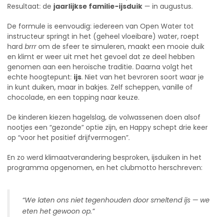
Resultaat: de
jaarlijkse familie-ijsduik
— in augustus.
De formule is eenvoudig: iedereen van Open Water tot
instructeur springt in het (geheel vloeibare) water, roept
hard
brrr
om de sfeer te simuleren, maakt een mooie duik
en klimt er weer uit met het gevoel dat ze deel hebben
genomen aan een heroïsche traditie. Daarna volgt het
echte hoogtepunt:
ijs
. Niet van het bevroren soort waar je
in kunt duiken, maar in bakjes. Zelf scheppen, vanille of
chocolade, en een topping naar keuze.
De kinderen kiezen hagelslag, de volwassenen doen alsof
nootjes een “gezonde” optie zijn, en Happy schept drie keer
op “voor het positief drijfvermogen”.
En zo werd klimaatverandering besproken, ijsduiken in het
programma opgenomen, en het clubmotto herschreven:
“We laten ons niet tegenhouden door smeltend ijs — we
eten het gewoon op.”