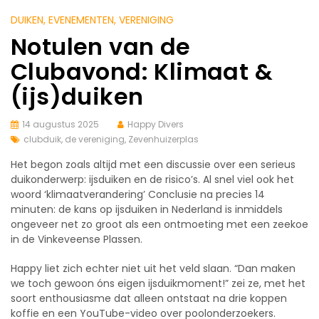
DUIKEN
, EVENEMENTEN
, VERENIGING
Notulen van de
Clubavond: Klimaat &
(ijs)duiken
14 augustus 2025
Happy Divers
clubduik
,
de vereniging
,
Zevenhuizerplas
Het begon zoals altijd met een discussie over een serieus
duikonderwerp: ijsduiken en de risico’s. Al snel viel ook het
woord ‘klimaatverandering’ Conclusie na precies 14
minuten: de kans op ijsduiken in Nederland is inmiddels
ongeveer net zo groot als een ontmoeting met een zeekoe
in de Vinkeveense Plassen.
Happy liet zich echter niet uit het veld slaan. “Dan maken
we toch gewoon óns eigen ijsduikmoment!” zei ze, met het
soort enthousiasme dat alleen ontstaat na drie koppen
koffie en een YouTube-video over poolonderzoekers.