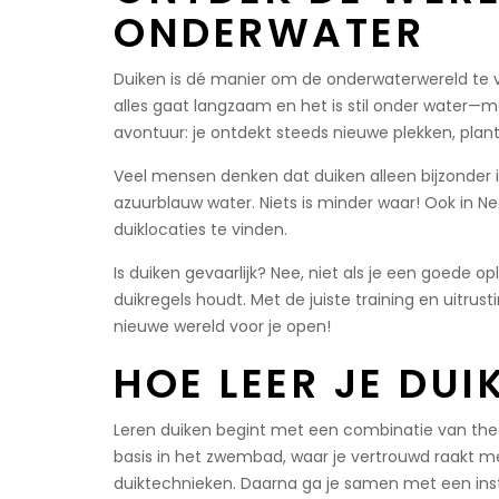
ONDERWATER
Duiken is dé manier om de onderwaterwereld te 
alles gaat langzaam en het is stil onder water—maa
avontuur: je ontdekt steeds nieuwe plekken, plan
Veel mensen denken dat duiken alleen bijzonder 
azuurblauw water. Niets is minder waar! Ook in Ne
duiklocaties te vinden.
Is duiken gevaarlijk? Nee, niet als je een goede op
duikregels houdt. Met de juiste training en uitru
nieuwe wereld voor je open!
HOE LEER JE DUI
Leren duiken begint met een combinatie van theori
basis in het zwembad, waar je vertrouwd raakt met
duiktechnieken. Daarna ga je samen met een inst