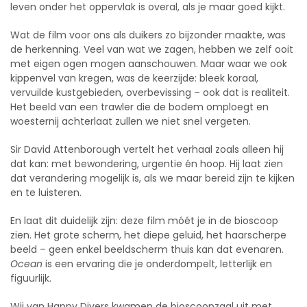
leven onder het oppervlak is overal, als je maar goed kijkt.
Wat de film voor ons als duikers zo bijzonder maakte, was
de herkenning. Veel van wat we zagen, hebben we zelf ooit
met eigen ogen mogen aanschouwen. Maar waar we ook
kippenvel van kregen, was de keerzijde: bleek koraal,
vervuilde kustgebieden, overbevissing – ook dat is realiteit.
Het beeld van een trawler die de bodem omploegt en
woesternij achterlaat zullen we niet snel vergeten.
Sir David Attenborough vertelt het verhaal zoals alleen hij
dat kan: met bewondering, urgentie én hoop. Hij laat zien
dat verandering mogelijk is, als we maar bereid zijn te kijken
en te luisteren.
En laat dit duidelijk zijn: deze film móét je in de bioscoop
zien. Het grote scherm, het diepe geluid, het haarscherpe
beeld – geen enkel beeldscherm thuis kan dat evenaren.
Ocean
is een ervaring die je onderdompelt, letterlijk en
figuurlijk.
Wij van Happy Divers kwamen de bioscoopzaal uit met