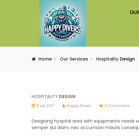
DUI
Home
Our Services
Hospitality
Design
HOSPITALITY
DESIGN
8 juli 2017
Happy Divers
0 Comments
Designing hospital area with equipments needs sed
semper dui diam, nec accumsan mauris consequ