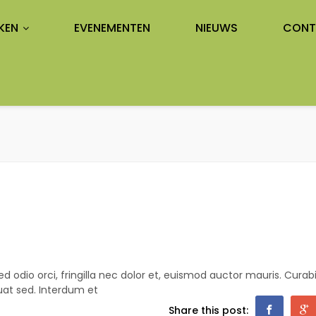
KEN
EVENEMENTEN
NIEUWS
CONT
 odio orci, fringilla nec dolor et, euismod auctor mauris. Curab
at sed. Interdum et
Share this post: