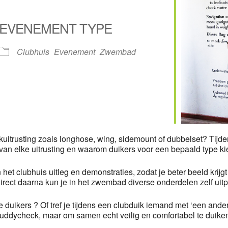
EVENEMENT TYPE
Clubhuis
Evenement
Zwembad
Calendar
iCalendar
Of
kuitrusting zoals longhose, wing, sidemount of dubbelset? Tijden
van elke uitrusting en waarom duikers voor een bepaald type ki
het clubhuis uitleg en demonstraties, zodat je beter beeld krij
irect daarna kun je in het zwembad diverse onderdelen zelf uit
 duikers ? Of tref je tijdens een clubduik iemand met ‘een ander
buddycheck, maar om samen echt veilig en comfortabel te duiken 