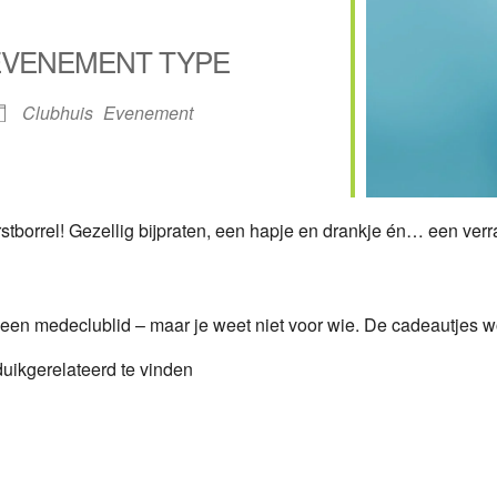
EVENEMENT TYPE
Clubhuis
Evenement
Calendar
iCalendar
Of
stborrel! Gezellig bijpraten, een hapje en drankje én… een ver
een medeclublid – maar je weet niet voor wie. De cadeautjes w
duikgerelateerd te vinden