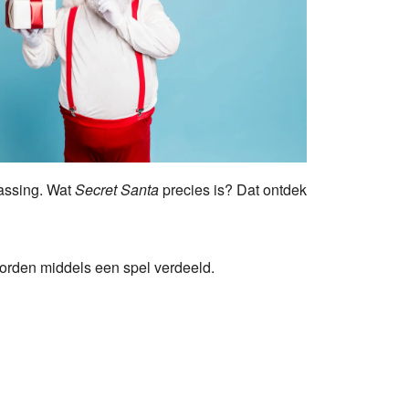
fice 365
Outlook Live
rassing. Wat
Secret Santa
precies is? Dat ontdek
orden middels een spel verdeeld.