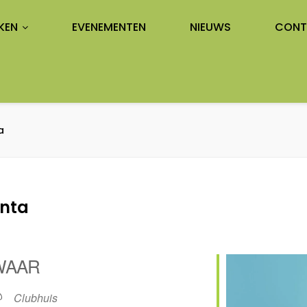
KEN
EVENEMENTEN
NIEUWS
CONT
a
anta
WAAR
Clubhuis